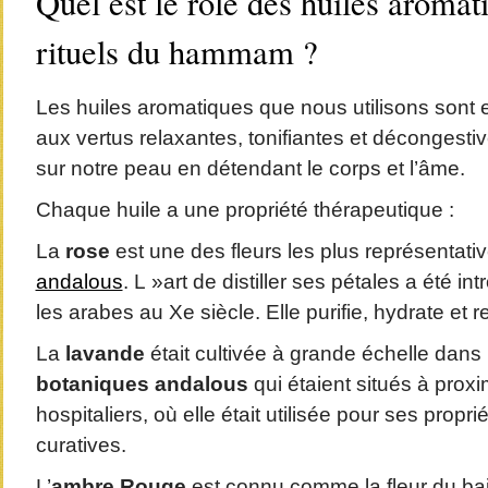
Quel est le rôle des huiles aromat
rituels du hammam ?
Les huiles aromatiques que nous utilisons sont e
aux vertus relaxantes, tonifiantes et décongestiv
sur notre peau en détendant le corps et l’âme.
Chaque huile a une propriété thérapeutique :
La
rose
est une des fleurs les plus représentat
andalous
. L »art de distiller ses pétales a été in
les arabes au Xe siècle. Elle purifie, hydrate et r
La
lavande
était cultivée à grande échelle dans
botaniques andalous
qui étaient situés à proxi
hospitaliers, où elle était utilisée pour ses propr
curatives.
L’
ambre Rouge
est connu comme la fleur du bais