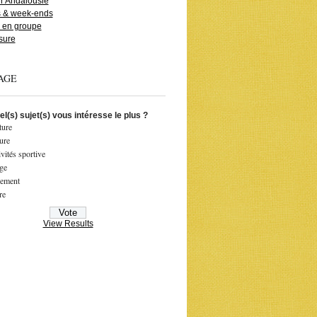
r Andalousie
s & week-ends
s en groupe
sure
AGE
l(s) sujet(s) vous intéresse le plus ?
ture
ure
ivités sportive
ge
gement
re
View Results