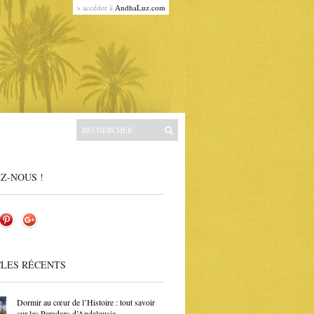
> accéder à
AndhaLuz.com
Z-NOUS !
CLES RÉCENTS
Dormir au cœur de l’Histoire : tout savoir
sur les Paradors d’Andalousie