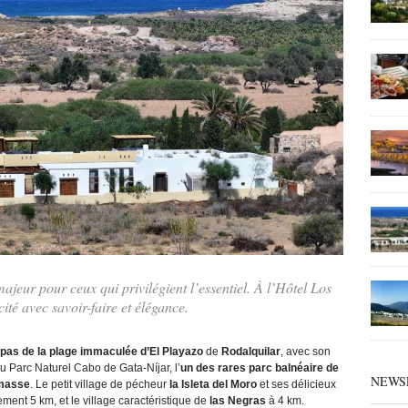
majeur pour ceux qui privilégient l’essentiel. À l’Hôtel Los
cité avec savoir-faire et élégance.
pas de la plage immaculée d’El Playazo
de
Rodalquilar
, avec son
du Parc Naturel Cabo de Gata-Níjar, l’
un des rares parc balnéaire de
NEWS
 masse
. Le petit village de pécheur
la Isleta del Moro
et ses délicieux
ement 5 km, et le village caractéristique de
las Negras
à 4 km.