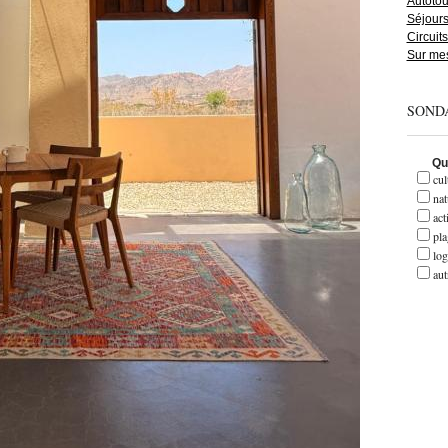
Autotou
Séjour
Circuit
Sur me
SOND
Que
cul
nat
act
pla
lo
aut