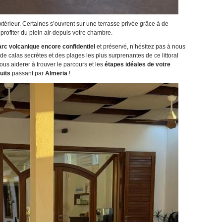
xtérieur. Certaines s’ouvrent sur une terrasse privée grâce à de
profiter du plein air depuis votre chambre.
arc volcanique encore confidentiel
et préservé, n’hésitez pas à nous
e calas secrètes et des plages les plus surprenantes de ce littoral
us aiderer à trouver le parcours et les
étapes idéales de votre
uits
passant par
Almeria
!