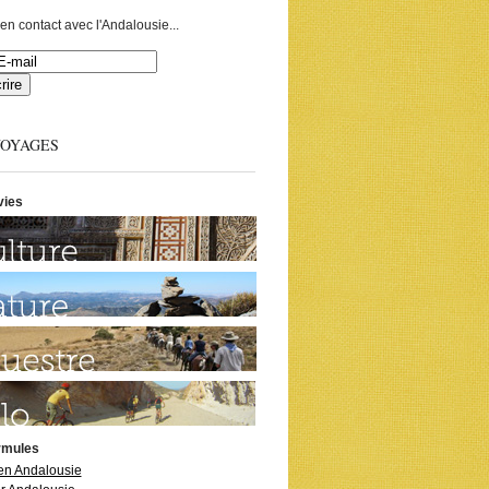
en contact avec l'Andalousie...
VOYAGES
vies
rmules
 en Andalousie