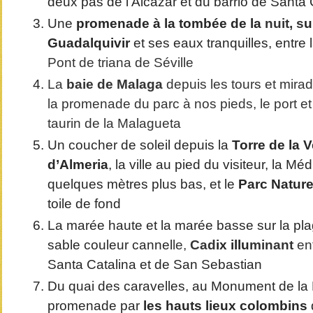
deux pas de l’Alcazar et du barrio de Santa
Une
promenade à la tombée de la
nuit, s
u
Guadalquivir
et ses eaux tranquilles, entre 
Pont de triana de Séville
La
baie de Malaga
depuis les tours et mira
la promenade du parc à nos pieds, le port et 
taurin de la Malagueta
Un coucher de soleil depuis la
Torre de la V
d’Almeria
, la ville au pied du visiteur, la M
quelques mètres plus bas, et le
Parc Nature
toile de fond
La marée haute et la marée basse sur la pla
sable couleur cannel
le,
Cad
ix illu
minant
en
Santa Catalina et de San Sebastian
Du quai des caravelles, au Monument de la
promenade par
les hauts lieux colombins