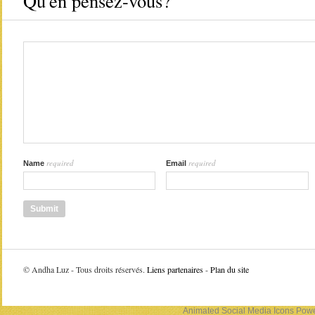
Qu'en pensez-vous?
required
required
Name
Email
©
Andha Luz - Tous droits réservés.
Liens partenaires
-
Plan du site
Animated Social Media Icons
Powe