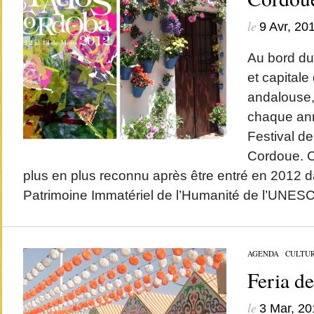
le
9 Avr, 20
Au bord du 
et capitale
andalouse,
chaque ann
Festival de
Cordoue. C
plus en plus reconnu après être entré en 2012 da
Patrimoine Immatériel de l’Humanité de l’UNES
AGENDA
/
CULTU
Feria de
le
3 Mar, 20