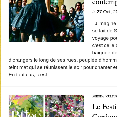
contemp
le
27 Oct, 2
J’imagine 
se fait de S
voyage pour
c’est celle
baignée de
d’orangers le long de ses rues, peuplée d’hom
teint mat qui se réunissent le soir pour chanter e
En tout cas, c’est...
AGENDA
/
CULTU
Le Festi
Cordou