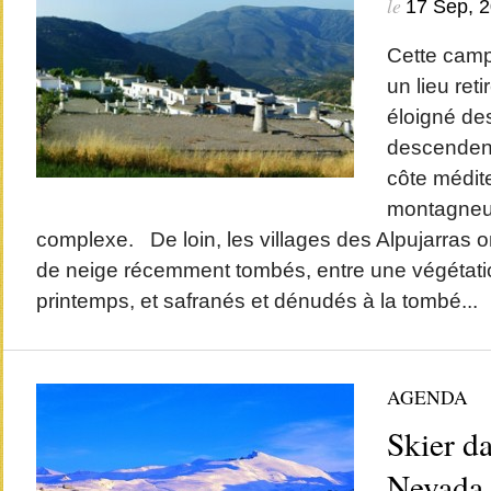
le
17 Sep, 
Cette cam
un lieu reti
éloigné des
descendent 
côte médit
montagneu
complexe. De loin, les villages des Alpujarras on
de neige récemment tombés, entre une végétatio
printemps, et safranés et dénudés à la tombé...
AGENDA
Skier da
Nevada