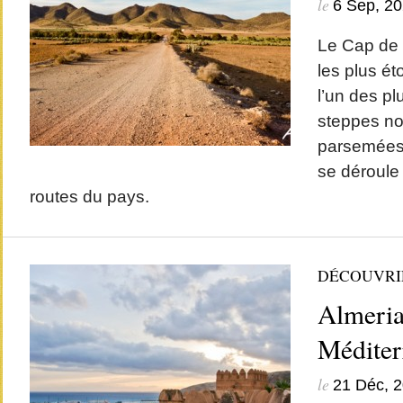
le
6 Sep, 2
Le Cap de 
les plus é
l’un des pl
steppes no
parsemées 
se déroule 
routes du pays.
DÉCOUVRI
Almeria,
Méditer
le
21 Déc, 